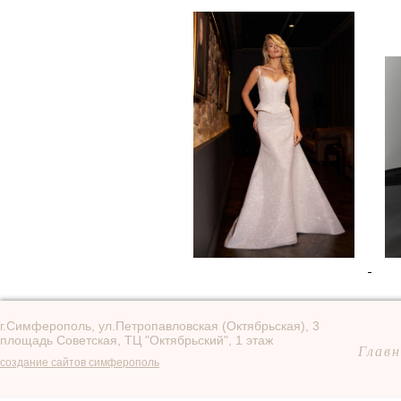
г.Симферополь, ул.Петропавловская (Октябрьская), 3
площадь Советская, ТЦ "Октябрьский", 1 этаж
Главн
создание сайтов симферополь